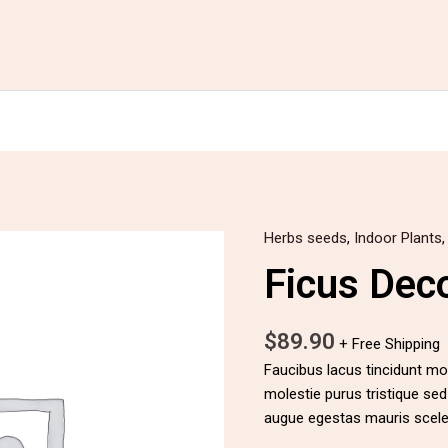
Herbs seeds
,
Indoor Plants
quantité
de
Ficus Dec
Ficus
Decora
$
89.90
Burgundy
+ Free Shipping
Faucibus lacus tincidunt m
molestie purus tristique se
augue egestas mauris sceler