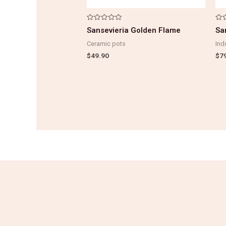
Note
Not
Sansevieria Golden Flame
Sa
0
0
sur
su
Ceramic pots
Ind
5
5
$
49.90
$
7