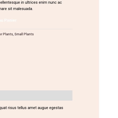
 pellentesque in ultrices enim nunc ac
nare sit malesuada.
Au Panier
or Plants
,
Small Plants
quat risus tellus amet augue egestas