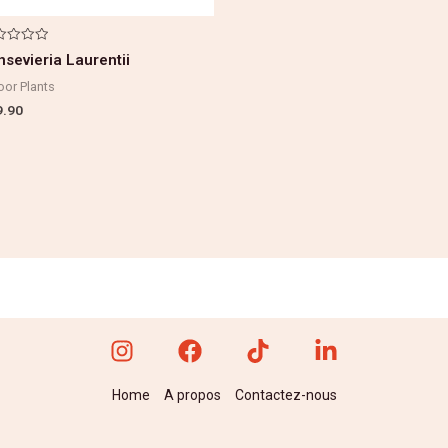
e
nsevieria Laurentii
r
oor Plants
9.90
Home
A propos
Contactez-nous