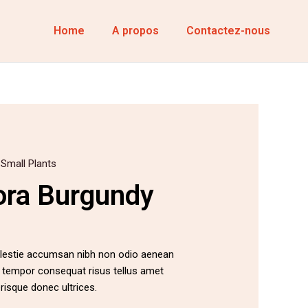
Home
A propos
Contactez-nous
,
Small Plants
ora Burgundy
olestie accumsan nibh non odio aenean
d tempor consequat risus tellus amet
isque donec ultrices.