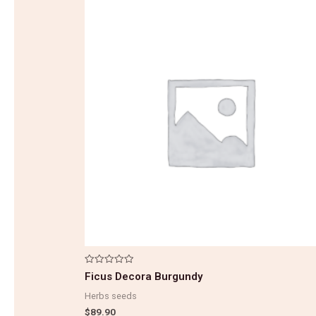
Note
Ficus Decora Burgundy
0
sur
Herbs seeds
5
$
89.90