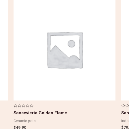
Note
Note
Sansevieria Golden Flame
San
0
0
sur
sur
Ceramic pots
Indo
5
5
$
49.90
$
79