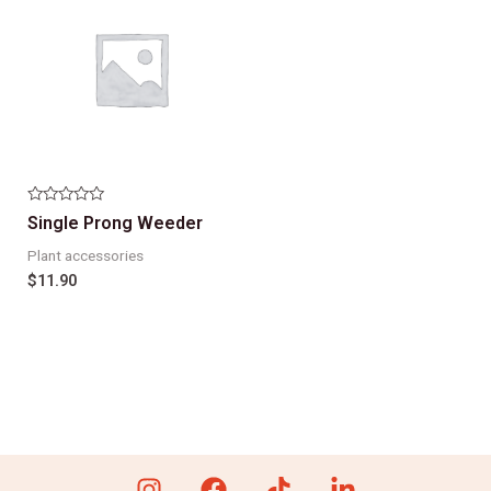
Note
Single Prong Weeder
0
sur
Plant accessories
5
$
11.90