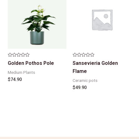
Note
Note
Golden Pothos Pole
Sansevieria Golden
0
0
sur
sur
Flame
Medium Plants
5
5
$
74.90
Ceramic pots
$
49.90