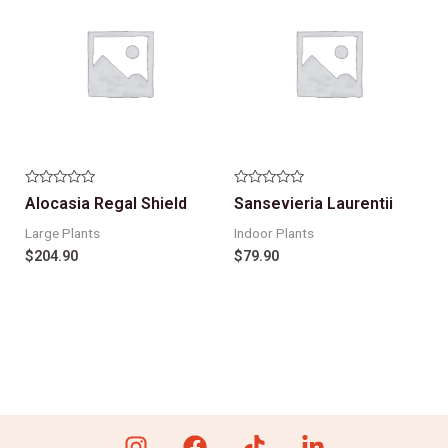
Note
Note
Alocasia Regal Shield
Sansevieria Laurentii
0
0
sur
sur
Large Plants
Indoor Plants
5
5
$
204.90
$
79.90