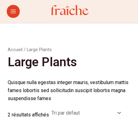
Aller
Main
au
Menu
contenu
Accueil
/ Large Plants
Large Plants
Quisque nulla egestas integer mauris, vestibulum mattis
fames lobortis sed sollicitudin suscipit lobortis magna
suspendisse fames
2 résultats affichés